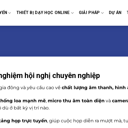
YẾN
THIẾT BỊ DẠY HỌC ONLINE
GIẢI PHÁP
DỰ ÁN
 nghiệm hội nghị chuyên nghiệp
ia đông và yêu cầu cao về
chất lượng âm thanh, hình
thống loa mạnh mẽ
,
micro thu âm toàn diện
và
camer
ù ở bất kỳ vị trí nào.
 tảng họp trực tuyến
, giúp cuộc họp diễn ra mượt mà, t