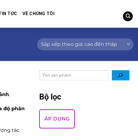
TIN TỨC
VỀ CHÚNG TÔI
Tìm
kiếm
sản
 ảnh
.
phẩm
Bộ lọc
a độ phân
ÁP DỤNG
ương tác