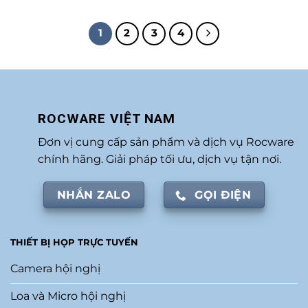
hạng
5.00
5 sao
1
2
3
4
ROCWARE VIỆT NAM
Đơn vị cung cấp sản phẩm và dịch vụ Rocware
chính hãng. Giải pháp tối ưu, dịch vụ tận nơi.
NHẮN ZALO
GỌI ĐIỆN
THIẾT BỊ HỌP TRỰC TUYẾN
Camera hội nghị
Loa và Micro hội nghị