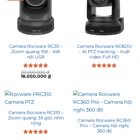
Camera Rocware RC20 –
Camera Rocware RC821U
Zoom quang 10X – Kết
– AI PTZ tracking – Xuất
nối USB
video Full HD
20.000.000
₫
Được xếp
Được xếp
Giá
Giá
18.000.000
₫
hạng
5.00
hạng
5.00
gốc
hiện
5 sao
5 sao
là:
tại
20.000.000 ₫.
là:
18.000.000 ₫.
Camera Rocware RC310 –
Zoom quang 3X góc nhìn
Camera Rocware RC360
rộng
Pro – Camera hội nghị
360 độ
Được xếp