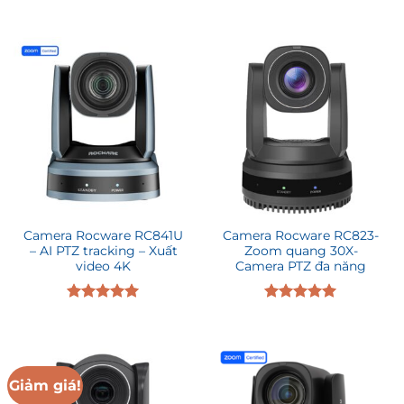
Camera Rocware RC841U
Camera Rocware RC823-
– AI PTZ tracking – Xuất
Zoom quang 30X-
video 4K
Camera PTZ đa năng
Được xếp
Được xếp
hạng
5.00
hạng
5.00
5 sao
5 sao
Giảm giá!