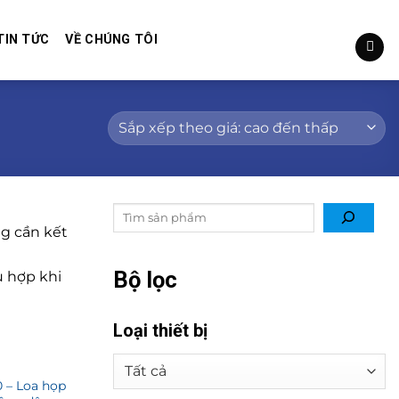
TIN TỨC
VỀ CHÚNG TÔI
Tìm
ng cần kết
kiếm
sản
phẩm
Bộ lọc
ù hợp khi
Loại thiết bị
 – Loa họp