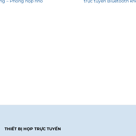
ng – Phòng họp nhỏ
trực tuyến Bluetooth k
THIẾT BỊ HỌP TRỰC TUYẾN