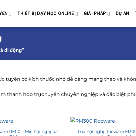
YẾN
THIẾT BỊ DẠY HỌC ONLINE
GIẢI PHÁP
DỰ ÁN
g
à di động”
 trực tuyến có kích thước nhỏ dễ dàng mang theo và khô
âm thanh họp trực tuyến chuyên nghiệp và đặc biệt ph
are RM10 – Mic hội nghị đa
Loa hội nghị Rocware M300