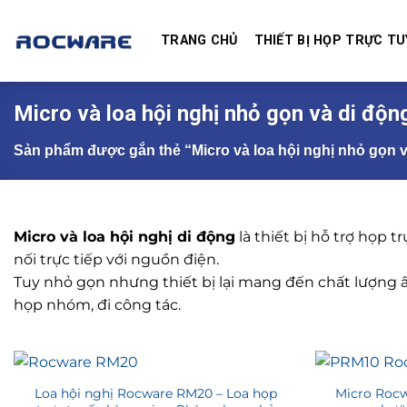
Skip
to
TRANG CHỦ
THIẾT BỊ HỌP TRỰC TU
content
Micro và loa hội nghị nhỏ gọn và di độn
Sản phẩm được gắn thẻ “Micro và loa hội nghị nhỏ gọn v
Micro và loa hội nghị di động
là thiết bị hỗ trợ họp
nối trực tiếp với nguồn điện.
Tuy nhỏ gọn nhưng thiết bị lại mang đến chất lượng 
họp nhóm, đi công tác.
Loa hội nghị Rocware RM20 – Loa họp
Micro Rocw