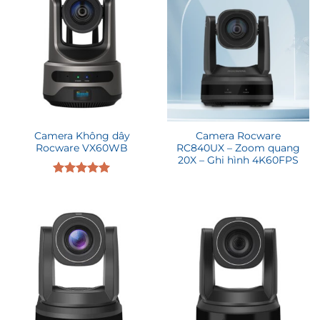
Camera Không dây
Camera Rocware
Rocware VX60WB
RC840UX – Zoom quang
20X – Ghi hình 4K60FPS
Được xếp
hạng
5.00
5 sao