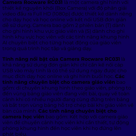
Camera Rocware RC031
là một camera ghi hình với
thiết kế nguyên khối (Box Camera) với độ phân giải
video đầu ra Full HD (1080p) được thiết kế dành riêng
cho dạy học và học online với kết nối USB đơn giản
dễ sử dụng. Camera bao gồm 2 phiên bản (T) dành
cho ghi hình khu vực giáo viên và (S) dành cho ghi
hình khu vực học viên với các tính năng khung hình
AI chuyên biệt cho từng hoạt động của giáo viên
trong quá trình học tập và giảng dạy.
Tính năng nổi bật của Camera Rocware RC031
là
khả năng sử dụng đơn giản khi chỉ cần kế nối cáp
USB vào máy tính là có thể sử dụng ngay được cho
mục đích dạy học online và ghi hình buổi học.
Các
tính năng chuyên biệt cho camera giáo viên
bao
gồm: di chuyển khung hình theo giáo viên, phóng to
đến vùng bảng giáo viên đang viết bài, quay về toàn
cảnh khi có nhiều người đang cùng đứng trên bảng
và bắt trọn vùng bảng hỗ trợ chép bài khi giáo viên về
bàn của mình.
Các tính năng chuyên biệt cho
camera học viên
bao gồm: Kết hợp với camera giáo
viên để chuyển cảnh học viên khi cần thiết, tự động
phóng khung hình đến học viên khi họ đứng lên
phát biểu.