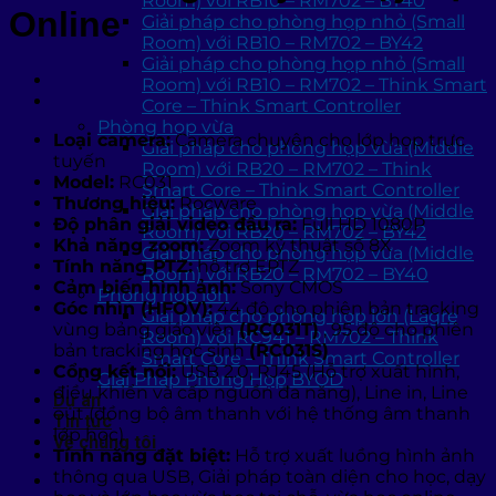
Room) với RB10 – RM702 – BY40
Online
Giải pháp cho phòng họp nhỏ (Small
Room) với RB10 – RM702 – BY42
Giải pháp cho phòng họp nhỏ (Small
Room) với RB10 – RM702 – Think Smart
Core – Think Smart Controller
Phòng họp vừa
Loại camera:
Camera chuyên cho lớp họp trực
Giải pháp cho phòng họp vừa (Middle
tuyến
Room) với RB20 – RM702 – Think
Model:
RC031
Smart Core – Think Smart Controller
Thương hiệu:
Rocware
Giải pháp cho phòng họp vừa (Middle
Độ phân giải video đầu ra:
Full HD 1080P
Room) với RB20 – RM702 – BY42
Khả năng zoom:
Zoom kỹ thuật số 8X
Giải pháp cho phòng họp vừa (Middle
Tính năng PTZ:
hỗ trợ EPTZ
Room) với RB20 – RM702 – BY40
Cảm biến hình ảnh:
Sony CMOS
Phòng họp lớn
Góc nhìn (HFOV):
44 độ cho phiên bản tracking
Giải pháp cho phòng họp lớn (Lagre
vùng bảng giáo viên
(RC031T)
, 95 độ cho phiên
Room) với RC941 – RM702 – Think
bản tracking học sinh
(RC031S)
Smart Core – Think Smart Controller
Cổng kết nối:
USB 2.0, RJ45 (Hỗ trợ xuất hình,
Giải Pháp Phòng Họp BYOD
điều khiển và cấp nguồn đa năng), Line in, Line
Dự án
out (đồng bộ âm thanh với hệ thống âm thanh
Tin tức
lớp học)
Về chúng tôi
Tính năng đặt biệt:
Hỗ trợ xuất luồng hình ảnh
thông qua USB, Giải pháp toàn diện cho học, dạy