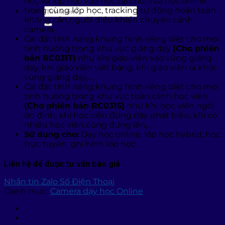
học và lớp học vừa học tại chỗ, vừa học online
trong cùng lớp học, tracking tự động hoàn toàn
Tìm
không cần người điều khiển chuyển cảnh
kiếm:
camera.
Cài đặt tính năng khung hình riêng biệt cho mọi
tình huống trong khu vực giảng dạy
(Cho phiên
bản RC031T)
như Khi giáo viên vào vùng giảng
dạy, khi giáo viên viết bảng, khi giáo viên ra khỏi
vùng giảng dạy,…
Cài đặt tính năng khung hình riêng biệt cho mọi
tình huống trong khu vực toàn cảnh học viên
(Cho phiên bản RC031S)
như Khi học viên ngồi
ổn định, khi học viên đứng dậy phát biểu, khi có
nhiều học viên cùng đứng lên,….
Sử dụng cho:
Dạy học online, lớp học hybrid, học
trực tuyến, ghi hình lớp học.
Liên hệ để được tư vấn báo giá
Nhắn tin Zalo
Số Điện Thoại
Danh mục:
Camera dạy học Online