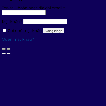
Tên tài khoản hoặc địa chỉ email
*
Mật khẩu
*
Ghi nhớ mật khẩu
Đăng nhập
Quên mật khẩu?