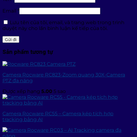
Email
*
Lưu tên của tôi, email, và trang web trong trình
duyệt này cho lần bình luận kế tiếp của tôi.
Sản phẩm tương tự
Camera Rocware RC823-Zoom quang 30X-Camera
PTZ đa năng
Được xếp hạng
5.00
5 sao
Camera Rocware RC55 – Camera kép tích hợp
tracking bằng AI