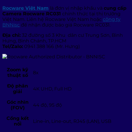
Rocware Việt Nam
là đơn vị nhập khẩu và
cung cấp
Camera Rocware RC031
chính thức tại thị trường
Việt Nam. Liên hệ Rocware Việt Nam hoặc
công ty
BNNisc
để nhận được báo giá Rocware RC031.
Địa chỉ:
32 đường số 3 Khu dân cư Trung Sơn, Bình
Hưng, Bình Chánh, TP.HCM
Tel/Zalo:
0941 388 166 (Mr. Hưng)
Zoom kỹ
8x
thuật số
Độ phân
4K UHD, Full HD
giải
Góc nhìn
44 độ, 95 độ
(FOV)
Cổng kết
Line-in, Line-out, RJ45 (LAN), USB
nối