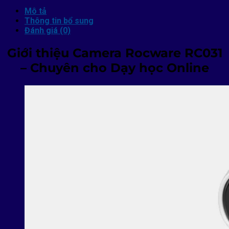
Mô tả
Thông tin bổ sung
Đánh giá (0)
Giới thiệu Camera Rocware RC031
– Chuyên cho Dạy học Online