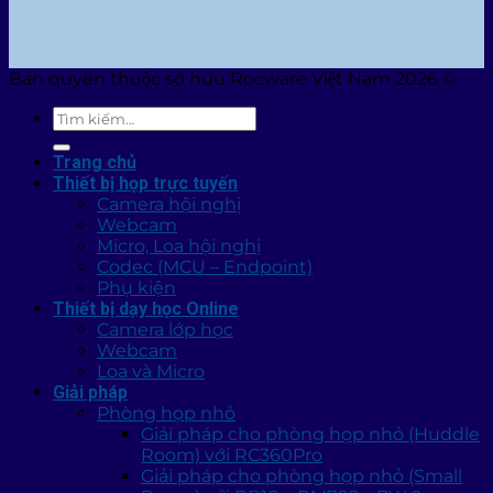
Bản quyền thuộc sở hữu Rocware Việt Nam 2026 ©
Tìm
kiếm:
Trang chủ
Thiết bị họp trực tuyến
Camera hội nghị
Webcam
Micro, Loa hội nghị
Codec (MCU – Endpoint)
Phụ kiện
Thiết bị dạy học Online
Camera lớp học
Webcam
Loa và Micro
Giải pháp
Phòng họp nhỏ
Giải pháp cho phòng họp nhỏ (Huddle
Room) với RC360Pro
Giải pháp cho phòng họp nhỏ (Small