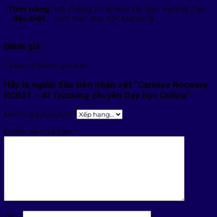
Tính năng
Hệ thống 2 Camera lớp học Hybrid, Tạo
đặc biệt
kịch bản dạy học tracking
Đánh giá
Chưa có đánh giá nào.
Hãy là người đầu tiên nhận xét “Camera Rocware
RC031 – AI Tracking chuyên Dạy học Online”
Đánh giá của bạn
*
Đánh giá của bạn
*
Tên
*