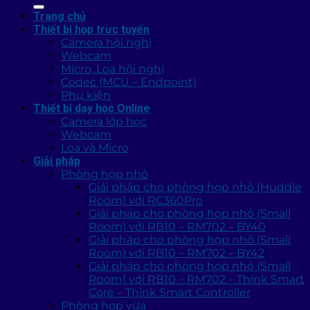
kiếm:
Trang chủ
Thiết bị họp trực tuyến
Camera hội nghị
Webcam
Micro, Loa hội nghị
Codec (MCU – Endpoint)
Phụ kiện
Thiết bị dạy học Online
Camera lớp học
Webcam
Loa và Micro
Giải pháp
Phòng họp nhỏ
Giải pháp cho phòng họp nhỏ (Huddle
Room) với RC360Pro
Giải pháp cho phòng họp nhỏ (Small
Room) với RB10 – RM702 – BY40
Giải pháp cho phòng họp nhỏ (Small
Room) với RB10 – RM702 – BY42
Giải pháp cho phòng họp nhỏ (Small
Room) với RB10 – RM702 – Think Smart
Core – Think Smart Controller
Phòng họp vừa