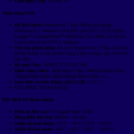
Giao diện USB:
1xUSB 3.0
Tính năng USB
Hệ điều hành:
Windows® 7 (chỉ 1080p trở xuống),
Windows 8.1, Windows 10 trở lên macOS™ 10.10 trở lên
Google™ Chromebook™ Phiên bản 76.0.3809.136 trở lên
Linux (cần hỗ trợ UVC); Android
Yêu cầu phần cứng:
Bộ xử lý Intel® Core 2 Duo 2,4 GHz
trở lên RAM 2 GB trở lên Cổng USB 2.0 (yêu cầu USB 3.0
cho 4K)
Hệ màu/Nén:
MJPEG/YUY2/H.264
Định dạng video:
4k@30fps/25fps, 1080p@30fps/25fps,
720p@30fps/25fps, 960x540p@30fps/25fps, v.v.
Giao thức truyền thông video USB:
UVC 1.1
UVC PTZ:
Hỗ trợ (EPTZ)
Đặc điểm kỹ thuật chung
Điện áp đầu vào:
5V (nguồn điện USB)
Dòng điện tiêu thụ:
800mA（tối đa）
Nhiệt độ hoạt động:
-10°C ~ 40°C (14°F ~ 104°F)
Nhiệt độ bảo quản:
-40°C ~ 60°C (-40°F ~ 140°F)