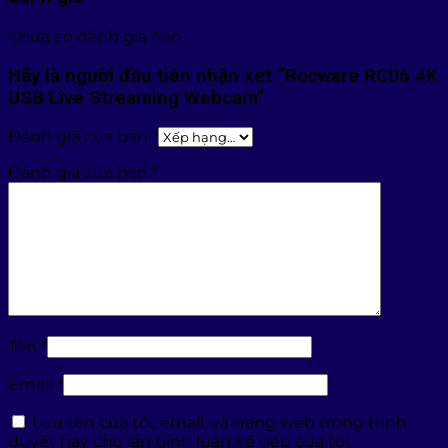
Chưa có đánh giá nào.
Hãy là người đầu tiên nhận xét “Rocware RC06 4K
USB Live Streaming Webcam”
Đánh giá của bạn
*
Đánh giá của bạn
*
Tên
*
Email
*
Lưu tên của tôi, email, và trang web trong trình
duyệt này cho lần bình luận kế tiếp của tôi.