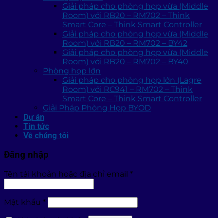
Giải pháp cho phòng họp vừa (Middle
Room) với RB20 – RM702 – Think
Smart Core – Think Smart Controller
Giải pháp cho phòng họp vừa (Middle
Room) với RB20 – RM702 – BY42
Giải pháp cho phòng họp vừa (Middle
Room) với RB20 – RM702 – BY40
Phòng họp lớn
Giải pháp cho phòng họp lớn (Lagre
Room) với RC941 – RM702 – Think
Smart Core – Think Smart Controller
Giải Pháp Phòng Họp BYOD
Dự án
Tin tức
Về chúng tôi
Đăng nhập
Tên tài khoản hoặc địa chỉ email
*
Mật khẩu
*