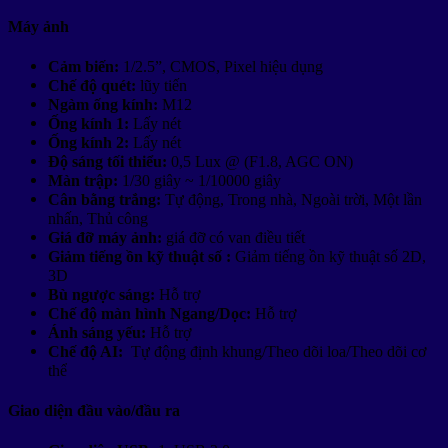
Máy ảnh
Cảm biến:
1/2.5”, CMOS, Pixel hiệu dụng
Chế độ quét:
lũy tiến
Ngàm ống kính:
M12
Ống kính 1:
Lấy nét
Ống kính 2:
Lấy nét
Độ sáng tối thiểu:
0,5 Lux @ (F1.8, AGC ON)
Màn trập:
1/30 giây ~ 1/10000 giây
Cân bằng trắng:
Tự động, Trong nhà, Ngoài trời, Một lần
nhấn, Thủ công
Giá đỡ máy ảnh:
giá đỡ có van điều tiết
Giảm tiếng ồn kỹ thuật số :
Giảm tiếng ồn kỹ thuật số 2D,
3D
Bù ngược sáng:
Hỗ trợ
Chế độ màn hình Ngang/Dọc:
Hỗ trợ
Ánh sáng yếu:
Hỗ trợ
Chế độ AI:
Tự động định khung/Theo dõi loa/Theo dõi cơ
thể
Giao diện đầu vào/đầu ra