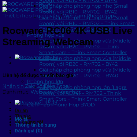
Room) với RB10 – RM702 – BY40
Giải pháp cho phòng họp nhỏ (Small
Room) với RB10 – RM702 – BY42
Thiết bị họp trực tuyến
/
Webcam Phòng họp
Giải pháp cho phòng họp nhỏ (Small
Room) với RB10 – RM702 – Think Smart
Rocware RC06 4K USB Live
Core – Think Smart Controller
Phòng họp vừa
Streaming Webcam
Giải pháp cho phòng họp vừa (Middle
Room) với RB20 – RM702 – Think
Smart Core – Think Smart Controller
Giải pháp cho phòng họp vừa (Middle
Room) với RB20 – RM702 – BY42
Giải pháp cho phòng họp vừa (Middle
Liên hệ để được tư vấn báo giá
Room) với RB20 – RM702 – BY40
Phòng họp lớn
Nhắn tin Zalo
Số Điện Thoại
Giải pháp cho phòng họp lớn (Lagre
Danh mục:
Webcam Phòng họp
Room) với RC941 – RM702 – Think
Smart Core – Think Smart Controller
Giải Pháp Phòng Họp BYOD
Dự án
Tin tức
Mô tả
Về chúng tôi
Thông tin bổ sung
Đánh giá (0)