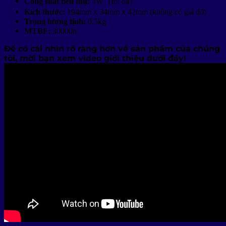
Công suất tiêu thụ:
4W（tối đa）
Kích thước:
194mm x 34mm x 42mm (không có giá đỡ)
Trọng lượng tịnh:
0,5kg
MTBF:
30000h
Để có cái nhìn rõ ràng hơn về sản phẩm của chúng
tôi, mời bạn xem video giới thiệu dưới đây!