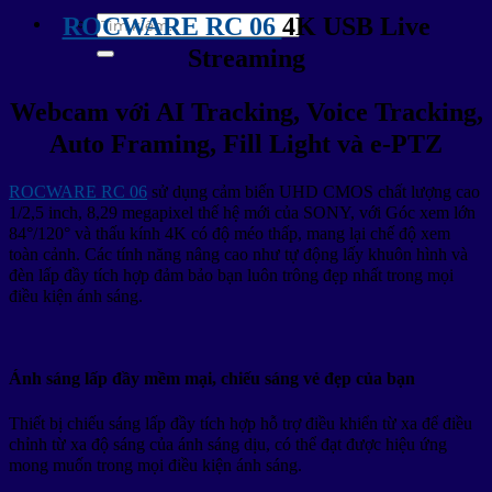
Tìm
ROCWARE RC 06
4K USB Live
kiếm:
Streaming
Webcam với AI Tracking, Voice Tracking,
Auto Framing, Fill Light và e-PTZ
ROCWARE RC 06
sử dụng cảm biến UHD CMOS chất lượng cao
1/2,5 inch, 8,29 megapixel thế hệ mới của SONY, với Góc xem lớn
84°/120° và thấu kính 4K có độ méo thấp, mang lại chế độ xem
toàn cảnh. Các tính năng nâng cao như tự động lấy khuôn hình và
đèn lấp đầy tích hợp đảm bảo bạn luôn trông đẹp nhất trong mọi
điều kiện ánh sáng.
Ánh sáng lấp đầy mềm mại, chiếu sáng vẻ đẹp của bạn
Thiết bị chiếu sáng lấp đầy tích hợp hỗ trợ điều khiển từ xa để điều
chỉnh từ xa độ sáng của ánh sáng dịu, có thể đạt được hiệu ứng
mong muốn trong mọi điều kiện ánh sáng.