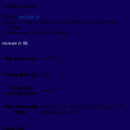
Thông tin liên hệ
Website:
rocware.vn
Địa chỉ: 32 đường 3 Khu Trung Sơn, Bình Hưng, Bình Chánh,
TP.HCM
Tel/Zalo: 0941 388 166 (Mr. Hưng)
rocware rc 06
Độ phân giải
4K UHD
Cổng kết nối
USB
Số lượng
2 micro
Microphone
Tính năng đặc
Siêu lấy nét (ToF), Tích hợp đèn chiếu
biệt
sáng khuôn mặt
Đánh giá