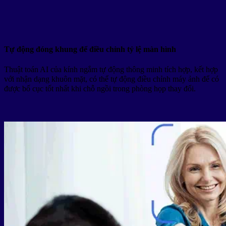
Tự động đóng khung để điều chỉnh tỷ lệ màn hình
Thuật toán AI của kính ngắm tự động thông minh tích hợp, kết hợp
với nhận dạng khuôn mặt, có thể tự động điều chỉnh máy ảnh để có
được bố cục tốt nhất khi chỗ ngồi trong phòng họp thay đổi.