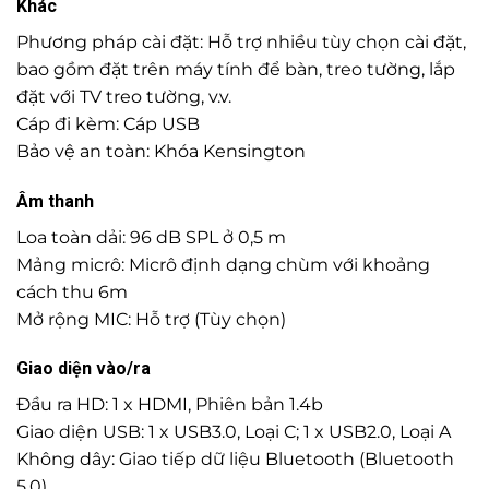
Khác
Phương pháp cài đặt: Hỗ trợ nhiều tùy chọn cài đặt,
bao gồm đặt trên máy tính để bàn, treo tường, lắp
đặt với TV treo tường, v.v.
Cáp đi kèm: Cáp USB
Bảo vệ an toàn: Khóa Kensington
Âm thanh
Loa toàn dải: 96 dB SPL ở 0,5 m
Mảng micrô: Micrô định dạng chùm với khoảng
cách thu 6m
Mở rộng MIC: Hỗ trợ (Tùy chọn)
Giao diện vào/ra
Đầu ra HD: 1 x HDMI, Phiên bản 1.4b
Giao diện USB: 1 x USB3.0, Loại C; 1 x USB2.0, Loại A
Không dây: Giao tiếp dữ liệu Bluetooth (Bluetooth
5.0)