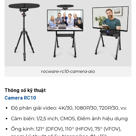
rocware-rc10-camera-aio
Thông số kỹ thuật
Camera RC10
Độ phân giải video: 4K/30, 1080P/30, 720P/30, v.v.
Cảm biến: 1/2,5 inch, CMOS, Điểm ảnh hiệu dụng
Ống kính: 121° (DFOV), 110° (HFOV), 75° (VFOV),