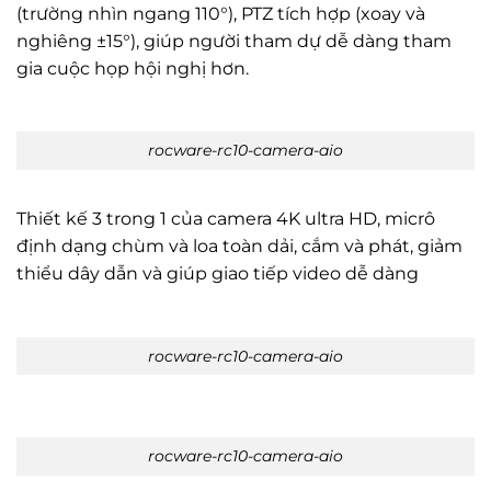
(trường nhìn ngang 110°), PTZ tích hợp (xoay và
nghiêng ±15°), giúp người tham dự dễ dàng tham
gia cuộc họp hội nghị hơn.
rocware-rc10-camera-aio
Thiết kế 3 trong 1 của camera 4K ultra HD, micrô
định dạng chùm và loa toàn dải, cắm và phát, giảm
thiểu dây dẫn và giúp giao tiếp video dễ dàng
rocware-rc10-camera-aio
rocware-rc10-camera-aio