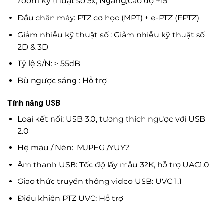
zoom kỹ thuật số 5x, Ngang/cao độ ±15°
Đầu chân máy: PTZ cơ học (MPT) + e-PTZ (EPTZ)
Giảm nhiễu kỹ thuật số : Giảm nhiễu kỹ thuật số
2D & 3D
Tỷ lệ S/N: ≥ 55dB
Bù ngược sáng : Hỗ trợ
Tính năng USB
Loại kết nối: USB 3.0, tương thích ngược với USB
2.0
Hệ màu / Nén: MJPEG /YUY2
Âm thanh USB: Tốc độ lấy mẫu 32K, hỗ trợ UAC1.0
Giao thức truyền thông video USB: UVC 1.1
Điều khiển PTZ UVC: Hỗ trợ