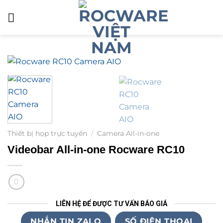
Skip
to
content
Thiết bị họp trực tuyến
/
Camera All-in-one
Videobar All-in-one Rocware RC10
LIÊN HỆ ĐỂ ĐƯỢC TƯ VẤN BÁO GIÁ
NHẮN TIN ZALO
SỐ ĐIỆN THOẠI